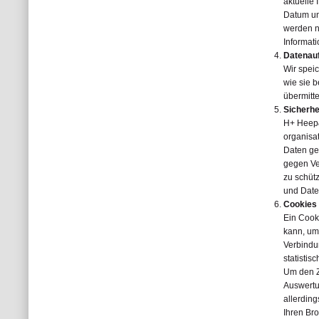
aktuelle
Datum un
werden n
Informat
Datenau
Wir spei
wie sie 
übermitt
Sicherhe
H+ Heep&
organisa
Daten ge
gegen Ve
zu schüt
und Daten
Cookies
Ein Cook
kann, um
Verbindu
statistis
Um den Zu
Auswertu
allerding
Ihren Br