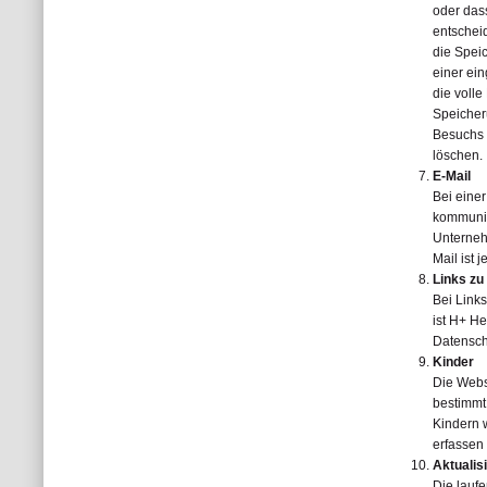
oder das
entschei
die Spei
einer ein
die volle
Speicher
Besuchs 
löschen.
E-Mail
Bei einer
kommuniz
Unternehm
Mail ist 
Links zu
Bei Link
ist H+ H
Datensch
Kinder
Die Webs
bestimmt
Kindern 
erfassen
Aktualis
Die lauf