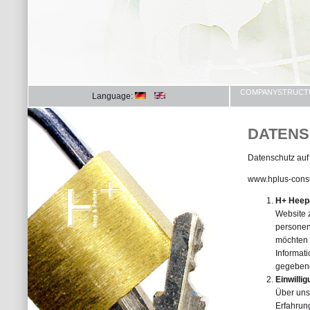
COMPANYSTRUCT
Language:
DATEN
Datenschutz auf
www.hplus-consu
H+ Heep
Website 
personen
möchten 
Informat
gegebene
Einwilli
Über uns
Erfahrung