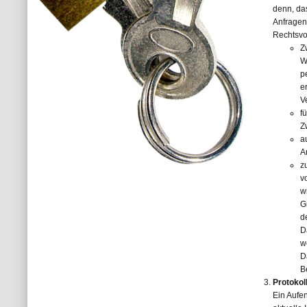
denn, das
Anfragen
Rechtsvor
Z
W
p
e
V
f
Z
a
A
z
v
w
G
d
D
w
D
B
Protokol
Ein Aufen