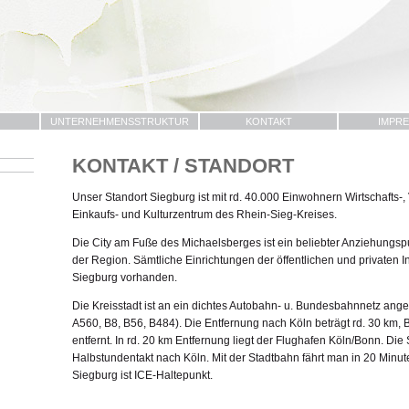
UNTERNEHMENSSTRUKTUR
KONTAKT
IMPR
KONTAKT / STANDORT
Unser Standort Siegburg ist mit rd. 40.000 Einwohnern Wirtschafts-,
Einkaufs- und Kulturzentrum des Rhein-Sieg-Kreises.
Die City am Fuße des Michaelsberges ist ein beliebter Anziehungs
der Region. Sämtliche Einrichtungen der öffentlichen und privaten Inf
Siegburg vorhanden.
Die Kreisstadt ist an ein dichtes Autobahn- u. Bundesbahnnetz ang
A560, B8, B56, B484). Die Entfernung nach Köln beträgt rd. 30 km, B
entfernt. In rd. 20 km Entfernung liegt der Flughafen Köln/Bonn. Die
Halbstundentakt nach Köln. Mit der Stadtbahn fährt man in 20 Minu
Siegburg ist ICE-Haltepunkt.