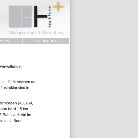
ESSUM
DATENSCHUTZ
 Verwaltungs-,
punkt für Menschen aus
rastruktur sind in
eschlossen (A3, A59,
onn ist rd. 15 km
 S-Bahn verkehrt im
ten nach Bonn.